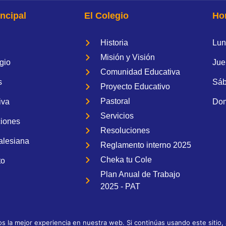
ncipal
El Colegio
Hor
Historia
Lun 
Misión y Visión
gio
Jue 
Comunidad Educativa
s
Sáb
Proyecto Educativo
Pastoral
iva
Dom
Servicios
ciones
Resoluciones
alesiana
Reglamento interno 2025
Cheka tu Cole
to
Plan Anual de Trabajo
2025 - PAT
 la mejor experiencia en nuestra web. Si continúas usando este sitio,
Copyrig