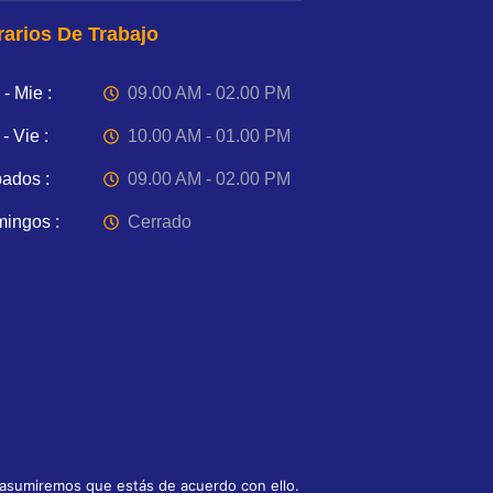
arios De Trabajo
- Mie :
09.00 AM - 02.00 PM
- Vie :
10.00 AM - 01.00 PM
ados :
09.00 AM - 02.00 PM
ingos :
Cerrado
 asumiremos que estás de acuerdo con ello.
ht © 2025 Todos los Derechos Reservados.