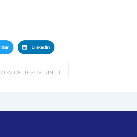
itter
LinkedIn
EL SAGRADO CORAZÓN DE JESÚS: UN LLAMADO AL AMOR Y LA COMPASIÓN