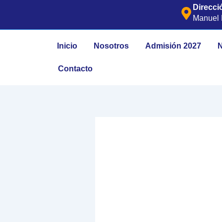
Ir
Direcci
al
Manuel M
contenido
Inicio
Nosotros
Admisión 2027
N
Contacto
Día Del C
El Día del Campesin
trabajan incansab