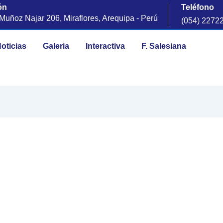
ón
Teléfono
uñoz Najar 206, Miraflores, Arequipa - Perú
(054) 2272
oticias
Galeria
Interactiva
F. Salesiana
ampesino: Celebrando A Los
La Tierra
o es una fecha muy especial en la cual rendimos homenaje a a
lemente en el campo para proveernos de los alimentos que lleg