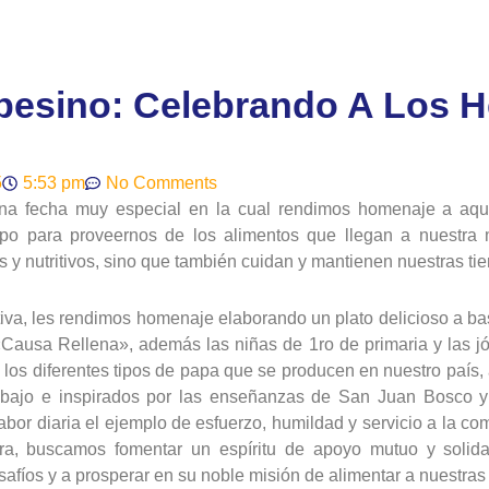
pesino: Celebrando A Los H
5
5:53 pm
No Comments
na fecha muy especial en la cual rendimos homenaje a aque
po para proveernos de los alimentos que llegan a nuestra 
 y nutritivos, sino que también cuidan y mantienen nuestras tierr
tiva, les rendimos homenaje elaborando un plato delicioso a b
«Causa Rellena», además las niñas de 1ro de primaria y las j
 los diferentes tipos de papa que se producen en nuestro país
trabajo e inspirados por las enseñanzas de San Juan Bosco 
bor diaria el ejemplo de esfuerzo, humildad y servicio a la 
ra, buscamos fomentar un espíritu de apoyo mutuo y solid
afíos y a prosperar en su noble misión de alimentar a nuestras 