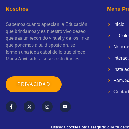
Nosotros
Menú Pri
Sabemos cuánto aprecian la Educación
Inicio
que brindamos y es nuestro vivo deseo
El Cole
que tras un recorrido virtual y de los links
que ponemos a su disposición, se
Noticia
formen una idea cabal de lo que ofrece
Interact
María Auxiliadora a sus estudiantes.
Instala
Fam. S
PRIVACIDAD
Contac
F
X
I
Y
a
-
n
o
c
t
s
u
e
w
t
t
b
i
a
u
o
t
g
b
Usamos cookies para asegurar que te damos
o
t
r
e
http://puntoweb.net.pe/
Creado y Diseñado por Puntoweb.