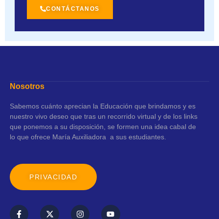
CONTÁCTANOS
Nosotros
Sabemos cuánto aprecian la Educación que brindamos y es
nuestro vivo deseo que tras un recorrido virtual y de los links
que ponemos a su disposición, se formen una idea cabal de
lo que ofrece María Auxiliadora a sus estudiantes.
PRIVACIDAD
F
X
I
Y
a
-
n
o
c
t
s
u