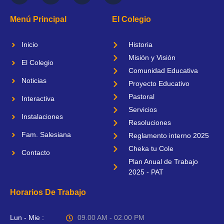
e
w
t
t
b
i
a
u
Menú Principal
El Colegio
o
t
g
b
o
t
r
e
k
e
a
Inicio
Historia
-
r
m
f
Misión y Visión
El Colegio
Comunidad Educativa
Noticias
Proyecto Educativo
Pastoral
Interactiva
Servicios
Instalaciones
Resoluciones
Fam. Salesiana
Reglamento interno 2025
Cheka tu Cole
Contacto
Plan Anual de Trabajo
2025 - PAT
Horarios De Trabajo
Lun - Mie :
09.00 AM - 02.00 PM